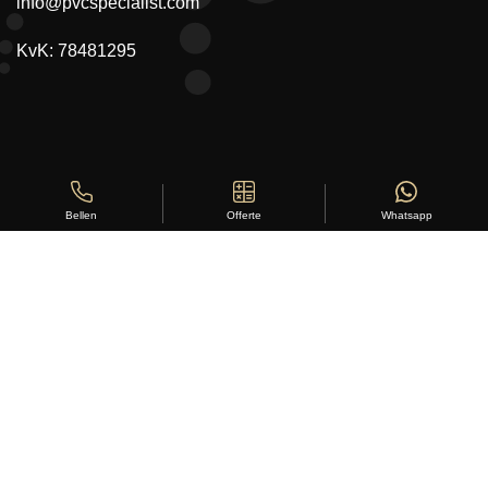
info@pvcspecialist.com
KvK: 78481295
Offerte
Whatsapp
Bellen
Copyright ©
Stylus Vloeren
2026
Sitemap
|
Privacy Statement
|
Voorwaarden
|
Beoordeling
door
klanten:
5
/
5
|
168
beoordelingen