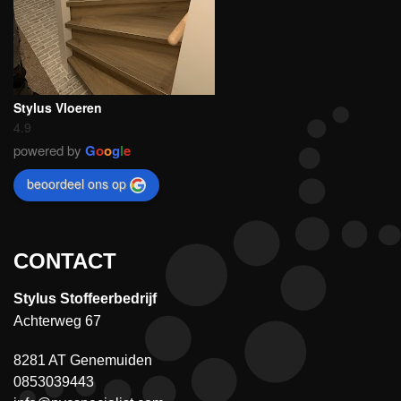
Stylus Vloeren
4.9
powered by
G
o
o
g
l
e
beoordeel ons op
CONTACT
Stylus Stoffeerbedrijf
Achterweg 67
8281 AT Genemuiden
0853039443