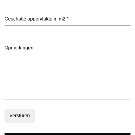
heeft
je
voorkeur?
Geschatte
(Vereist)
oppervlakte
in
m2
(Vereist)
Opmerkingen
Versturen