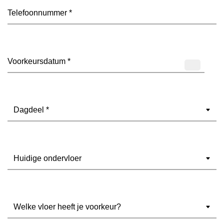
Telefoon
(Vereist)
Datum
(Vereist)
Dagdeel
(Vereist)
Ondervloer
(Vereist)
Welke
vloer