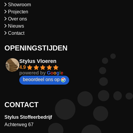
Showroom
Projecten
Over ons
Nieuws
Contact
OPENINGSTIJDEN
Stylus Vloeren
4.9
powered by
G
o
o
g
l
e
beoordeel ons op
CONTACT
Stylus Stoffeerbedrijf
Achterweg 67