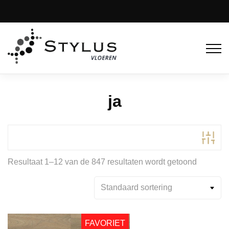
ja
Resultaat 1–12 van de 847 resultaten wordt getoond
Productcategorieën
Klik PVC
(95)
Actie
(100)
PVC All-in + Leggen
(124)
FAVORIET