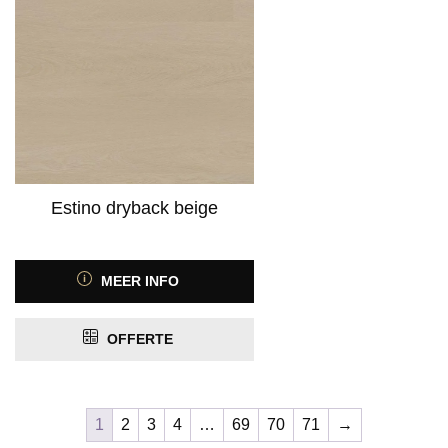
Estino dryback beige
MEER INFO
OFFERTE
1
2
3
4
…
69
70
71
→