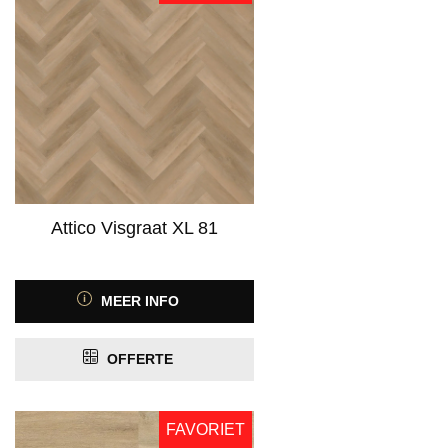
vanaf 10 dB
(79)
Product Geschikt voor vloerverwarming
PRIJS
Attico Visgraat XL 81
MEER INFO
OFFERTE
FAVORIET