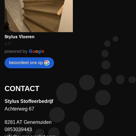
Stylus Vloeren
4.9
powered by
G
o
o
g
l
e
beoordeel ons op
CONTACT
Stylus Stoffeerbedrijf
Achterweg 67
8281 AT Genemuiden
0853039443