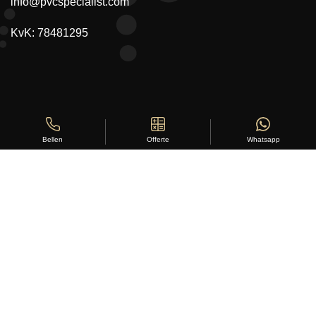
info@pvcspecialist.com
KvK: 78481295
Offerte
Whatsapp
Bellen
Copyright ©
Stylus Vloeren
2026
Sitemap
|
Privacy Statement
|
Voorwaarden
|
Beoordeling
door
klanten:
5
/
5
|
168
beoordelingen