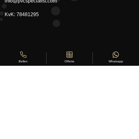
info@pvcspecialist.com
KvK: 78481295
Offerte
Whatsapp
Bellen
Copyright ©
Stylus Vloeren
2026
Sitemap
|
Privacy Statement
|
Voorwaarden
|
Beoordeling
door
klanten:
5
/
5
|
168
beoordelingen