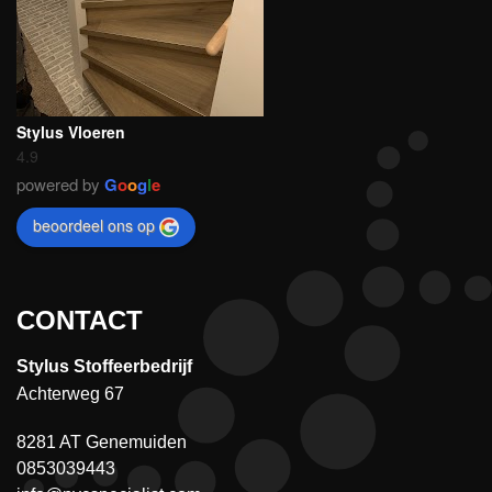
Stylus Vloeren
4.9
powered by
G
o
o
g
l
e
beoordeel ons op
CONTACT
Stylus Stoffeerbedrijf
Achterweg 67
8281 AT Genemuiden
0853039443