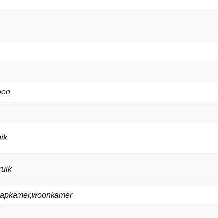
ppen
ik
ruik
laapkamer,woonkamer