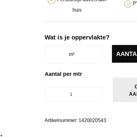
P
huis
Wat is je oppervlakte?
AANTA
Aantal per mtr
Alaska
AA
antraciet
0205
aantal
Artikelnummer:
1420020543