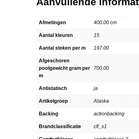
Aanvullende informat
Afmetingen
400.00 cm
Aantal kleuren
15
Aantal steken per m
197.00
Afgeschoren
poolgewicht gram per
700.00
m
Antistatisch
ja
Artikelgroep
Alaska
Backing
actionbacking
Brandclassificatie
cfl_s1