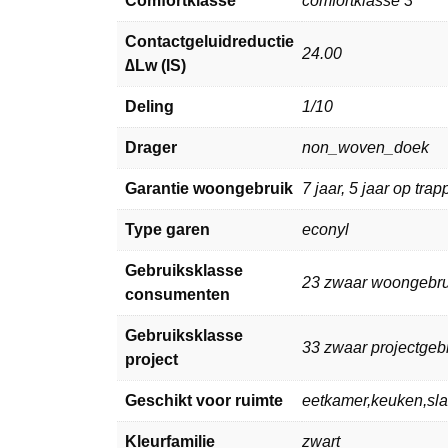
Comfortklasse
comfortklasse 3
Contactgeluidreductie
24.00
∆Lw (IS)
Deling
1/10
Drager
non_woven_doek
Garantie woongebruik
7 jaar, 5 jaar op tra
Type garen
econyl
Gebruiksklasse
23 zwaar woongebru
consumenten
Gebruiksklasse
33 zwaar projectgeb
project
Geschikt voor ruimte
eetkamer,keuken,s
Kleurfamilie
zwart