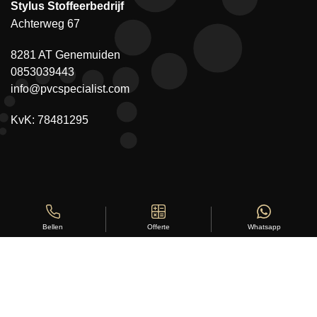
Stylus Stoffeerbedrijf
Achterweg 67
8281 AT Genemuiden
0853039443
info@pvcspecialist.com
KvK: 78481295
Offerte
Whatsapp
Bellen
Copyright ©
Stylus Vloeren
2026
Sitemap
|
Privacy Statement
|
Voorwaarden
|
Beoordeling
door