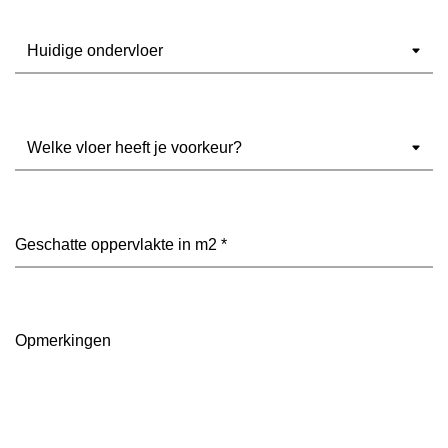
Ondervloer
(Vereist)
Welke
vloer
heeft
je
voorkeur?
Geschatte
(Vereist)
oppervlakte
in
m2
(Vereist)
Opmerkingen