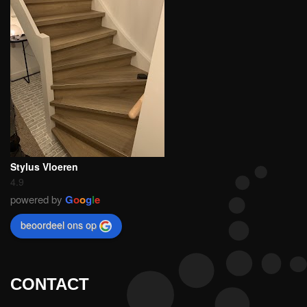
Stylus Vloeren
4.9
powered by
G
o
o
g
l
e
beoordeel ons op
CONTACT