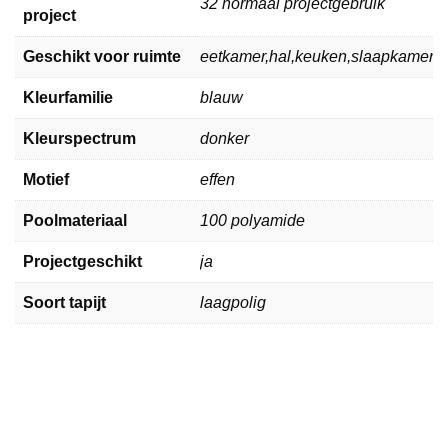
32 normaal projectgebruik
project
Geschikt voor ruimte
eetkamer,hal,keuken,slaapkamer,
Kleurfamilie
blauw
Kleurspectrum
donker
Motief
effen
Poolmateriaal
100 polyamide
Projectgeschikt
ja
Soort tapijt
laagpolig