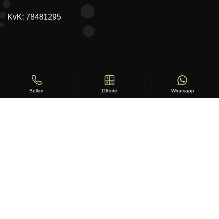
KvK: 78481295
Offerte
Whatsapp
Bellen
Copyright ©
Stylus Vloeren
2026
Sitemap
|
Privacy Statement
|
Voorwaarden
|
Beoordeling
door
klanten:
5
/
5
|
168
beoordelingen