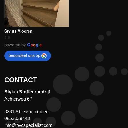
Stylus Vloeren
4.9
powered by
G
o
o
g
l
e
beoordeel ons op
CONTACT
Stylus Stoffeerbedrijf
Achterweg 67
8281 AT Genemuiden
0853039443
info@pvcspecialist.com