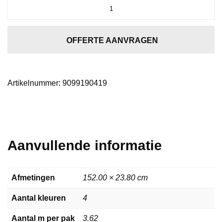
Essenzo
dryback
dark
oak
OFFERTE AANVRAGEN
aantal
Artikelnummer:
9099190419
Aanvullende informatie
Afmetingen
152.00 × 23.80 cm
Aantal kleuren
4
Aantal m per pak
3.62