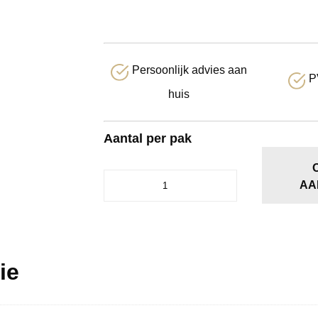
Persoonlijk advies aan
P
huis
Aantal per pak
Bijzettafel
AA
aantal
ie