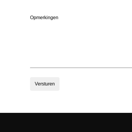
in
m2
(Vereist)
Opmerkingen
Versturen