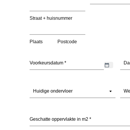
mailadres
(Vereist)
Straat + huisnummer
Plaats
Postcode
Datum
(Vereist)
Dag
Ondervloer
(Vereist)
Wel
vloe
heef
je
voor
Geschatte
(Vere
oppervlakte