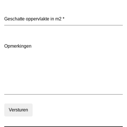
heeft
je
voorkeur?
Geschatte
(Vereist)
oppervlakte
in
m2
(Vereist)
Opmerkingen
Versturen