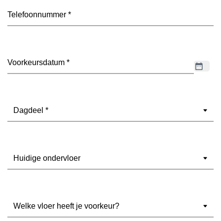
Telefoon
(Vereist)
Datum
(Vereist)
Dagdeel
(Vereist)
Ondervloer
(Vereist)
Welke
vloer