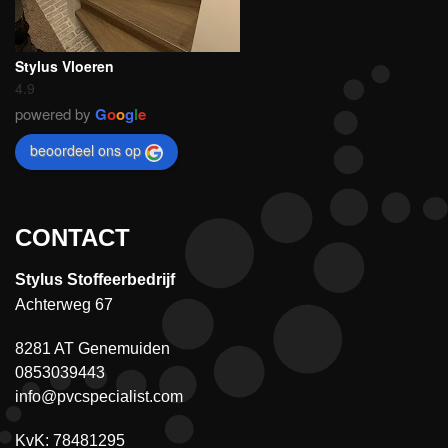
Stylus Vloeren
4.9
powered by
G
o
o
g
l
e
beoordeel ons op
CONTACT
Stylus Stoffeerbedrijf
Achterweg 67
8281 AT Genemuiden
0853039443
info@pvcspecialist.com
KvK: 78481295