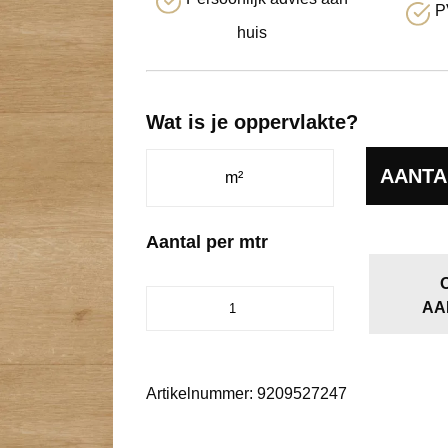
P
huis
Wat is je oppervlakte?
AANTA
Aantal per mtr
Banchieri
AA
eiken
naturel
5272
aantal
Artikelnummer:
9209527247