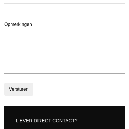
(Vereist)
oppervlakte
in
m2
(Vereist)
Opmerkingen
Versturen
LIEVER DIRECT CONTACT?