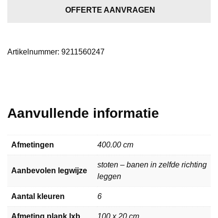
bruin
OFFERTE AANVRAGEN
5602
aantal
Artikelnummer:
9211560247
Aanvullende informatie
Afmetingen
400.00 cm
stoten – banen in zelfde richting
Aanbevolen legwijze
leggen
Aantal kleuren
6
Afmeting plank lxb
100 x 20 cm