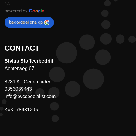
4.9
powered by
G
o
o
g
l
e
beoordeel ons op
CONTACT
Stylus Stoffeerbedrijf
Achterweg 67
8281 AT Genemuiden
0853039443
info@pvcspecialist.com
KvK: 78481295