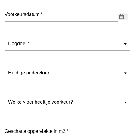
Datum
(Vereist)
Dagdeel
(Vereist)
Ondervloer
(Vereist)
Welke
vloer
heeft
je
voorkeur?
Geschatte