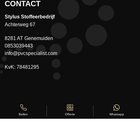
CONTACT
Stylus Stoffeerbedrijf
Achterweg 67
8281 AT Genemuiden
0853039443
info@pvcspecialist.com
KvK: 78481295
Offerte
Whatsapp
Bellen
Copyright ©
Stylus Vloeren
2026