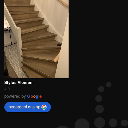
Stylus Vloeren
4.9
powered by
G
o
o
g
l
e
beoordeel ons op