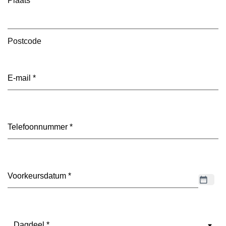
Plaats
Postcode
E-
mailadres
(Vereist)
Telefoon
(Vereist)
Datum
(Vereist)
Dagdeel
(Vereist)