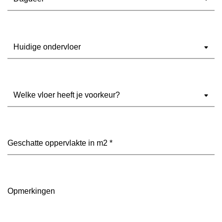
Ondervloer
(Vereist)
Welke
vloer
heeft
je
voorkeur?
Geschatte
(Vereist)
oppervlakte
in
m2
(Vereist)
Opmerkingen