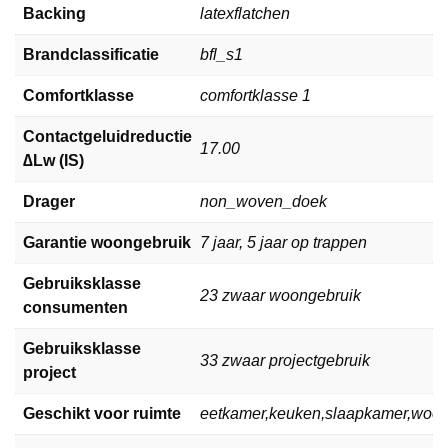
Backing
latexflatchen
Brandclassificatie
bfl_s1
Comfortklasse
comfortklasse 1
Contactgeluidreductie
17.00
∆Lw (IS)
Drager
non_woven_doek
Garantie woongebruik
7 jaar, 5 jaar op trappen
Gebruiksklasse
23 zwaar woongebruik
consumenten
Gebruiksklasse
33 zwaar projectgebruik
project
Geschikt voor ruimte
eetkamer,keuken,slaapkamer,woo