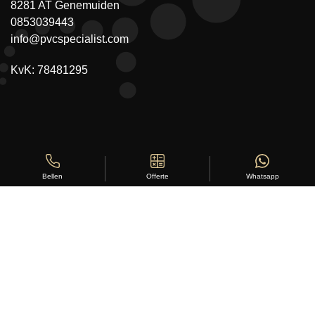
8281 AT Genemuiden
0853039443
info@pvcspecialist.com
KvK: 78481295
Offerte
Whatsapp
Bellen
Copyright ©
Stylus Vloeren
2026
Sitemap
|
Privacy Statement
|
Voorwaarden
|
Beoordeling
door
klanten:
5
/
5
|
168
beoordelingen