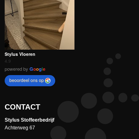
Stylus Vloeren
4.9
powered by
G
o
o
g
l
e
beoordeel ons op
CONTACT
Stylus Stoffeerbedrijf
Achterweg 67