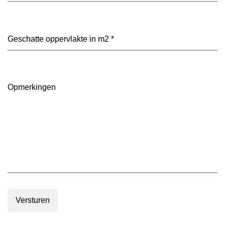
heeft
je
voorkeur?
Geschatte
(Vereist)
oppervlakte
in
m2
(Vereist)
Opmerkingen
Versturen