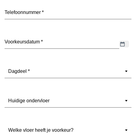
Telefoon
(Vereist)
Datum
(Vereist)
Dagdeel
(Vereist)
Ondervloer
(Vereist)
Welke
vloer