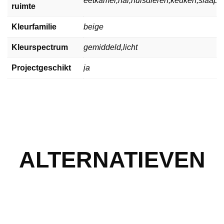
eetkamer,hal,huisdieren,keuken,slaa
ruimte
Kleurfamilie
beige
Kleurspectrum
gemiddeld,licht
Projectgeschikt
ja
ALTERNATIEVEN