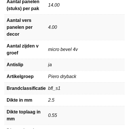
Aantal panelen
14.00
(stuks) per pak
Aantal vers
panelen per
4.00
decor
Aantal zijden v
micro bevel 4v
groef
Antislip
ja
Artikelgroep
Piero dryback
Brandclassificatie
bfl_s1
Dikte in mm
2.5
Dikte toplaag in
0.55
mm