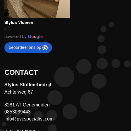
Stylus Vloeren
4.9
powered by
G
o
o
g
l
e
beoordeel ons op
CONTACT
Stylus Stoffeerbedrijf
Achterweg 67
8281 AT Genemuiden
0853039443
info@pvcspecialist.com