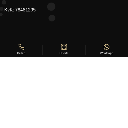
KvK: 78481295
Offerte
Whatsapp
Bellen
Copyright ©
Stylus Vloeren
2026
Sitemap
|
Privacy Statement
|
Voorwaarden
|
Beoordeling
door
klanten:
5
/
5
|
168
beoordelingen