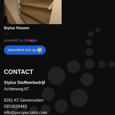
Stylus Vloeren
4.9
powered by
G
o
o
g
l
e
beoordeel ons op
CONTACT
Stylus Stoffeerbedrijf
Achterweg 67
8281 AT Genemuiden
0853039443
info@pvcspecialist.com