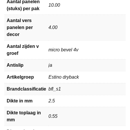
Aantal panelen
10.00
(stuks) per pak
Aantal vers
panelen per
4.00
decor
Aantal zijden v
micro bevel 4v
groef
Antislip
ja
Artikelgroep
Estino dryback
Brandclassificatie
bfl_s1
Dikte in mm
2.5
Dikte toplaag in
0.55
mm