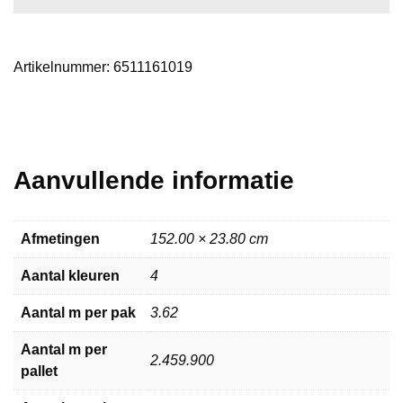
aantal
Artikelnummer:
6511161019
Aanvullende informatie
Afmetingen
152.00 × 23.80 cm
Aantal kleuren
4
Aantal m per pak
3.62
Aantal m per
2.459.900
pallet