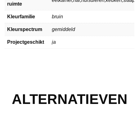
eetkamer,hal,huisdieren,keuken,slaa
ruimte
Kleurfamilie
bruin
Kleurspectrum
gemiddeld
Projectgeschikt
ja
ALTERNATIEVEN