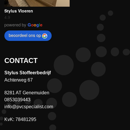
Stylus Vloeren
4.9
powered by
G
o
o
g
l
e
beoordeel ons op
CONTACT
Stylus Stoffeerbedrijf
Achterweg 67
8281 AT Genemuiden
0853039443
info@pvcspecialist.com
KvK: 78481295