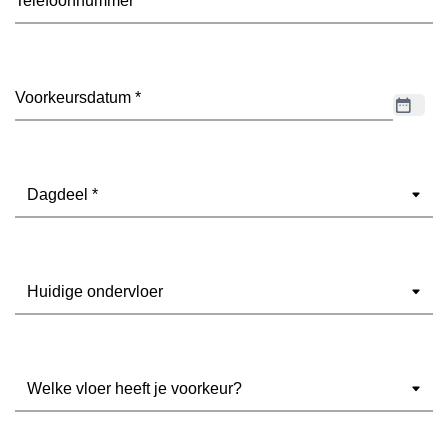
Datum
(Vereist)
Dagdeel
(Vereist)
Ondervloer
(Vereist)
Welke
vloer
heeft