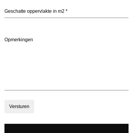
je
voorkeur?
Geschatte
(Vereist)
oppervlakte
in
m2
(Vereist)
Opmerkingen
Versturen