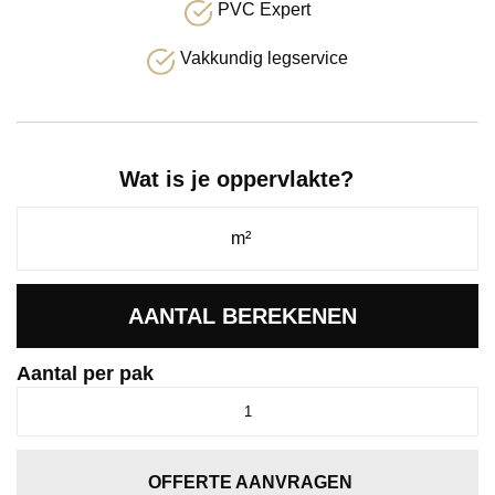
PVC Expert
Vakkundig legservice
Wat is je oppervlakte?
AANTAL BEREKENEN
Aantal per pak
Estino
dryback
dark
oak
OFFERTE AANVRAGEN