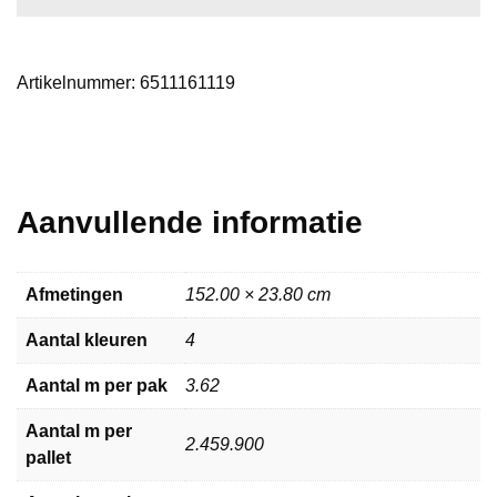
aantal
Artikelnummer:
6511161119
Aanvullende informatie
Afmetingen
152.00 × 23.80 cm
Aantal kleuren
4
Aantal m per pak
3.62
Aantal m per
2.459.900
pallet