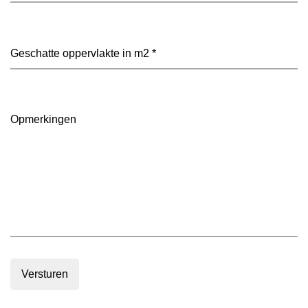
heeft
je
voorkeur?
Geschatte
(Vereist)
oppervlakte
in
m2
(Vereist)
Opmerkingen
Versturen