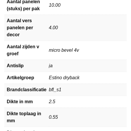
Aantal panelen
10.00
(stuks) per pak
Aantal vers
panelen per
4.00
decor
Aantal zijden v
micro bevel 4v
groef
Antislip
ja
Artikelgroep
Estino dryback
Brandclassificatie
bfl_s1
Dikte in mm
2.5
Dikte toplaag in
0.55
mm