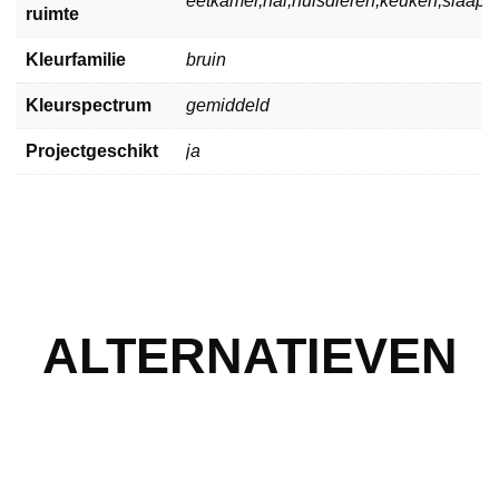
eetkamer,hal,huisdieren,keuken,slaa
ruimte
Kleurfamilie
bruin
Kleurspectrum
gemiddeld
Projectgeschikt
ja
ALTERNATIEVEN