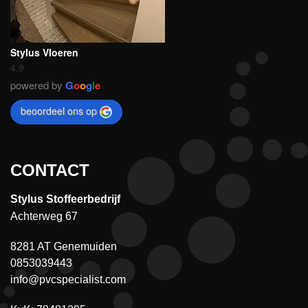
Stylus Vloeren
4.9
powered by
G
o
o
g
l
e
beoordeel ons op
CONTACT
Stylus Stoffeerbedrijf
Achterweg 67
8281 AT Genemuiden
0853039443
info@pvcspecialist.com