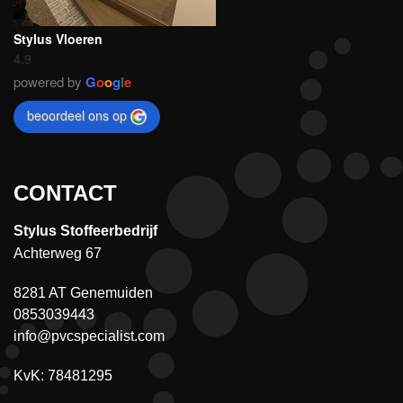
Stylus Vloeren
4.9
powered by
G
o
o
g
l
e
beoordeel ons op
CONTACT
Stylus Stoffeerbedrijf
Achterweg 67
8281 AT Genemuiden
0853039443
info@pvcspecialist.com
KvK: 78481295