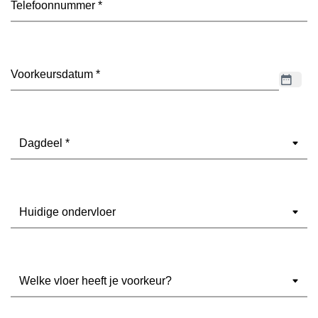
Datum
(Vereist)
Dagdeel
(Vereist)
Ondervloer
(Vereist)
Welke
vloer
heeft