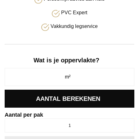
PVC Expert
Vakkundig legservice
Wat is je oppervlakte?
AANTAL BEREKENEN
Aantal per pak
Venera
dryback
natural