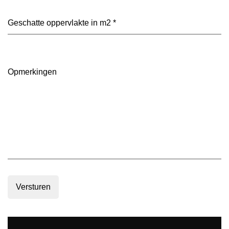
je
voorkeur?
Geschatte
(Vereist)
oppervlakte
in
m2
(Vereist)
Opmerkingen
Versturen