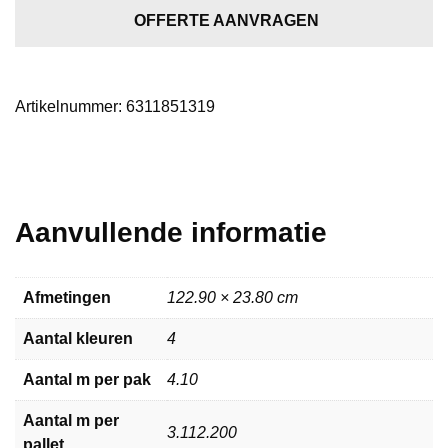
oak
OFFERTE AANVRAGEN
aantal
Artikelnummer:
6311851319
Aanvullende informatie
Afmetingen
122.90 × 23.80 cm
Aantal kleuren
4
Aantal m per pak
4.10
Aantal m per
3.112.200
pallet