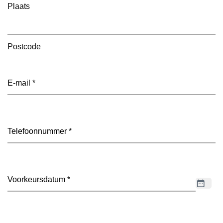
Plaats
Postcode
E-
mailadres
(Vereist)
Telefoon
(Vereist)
Datum
(Vereist)
Dagdeel
(Vereist)