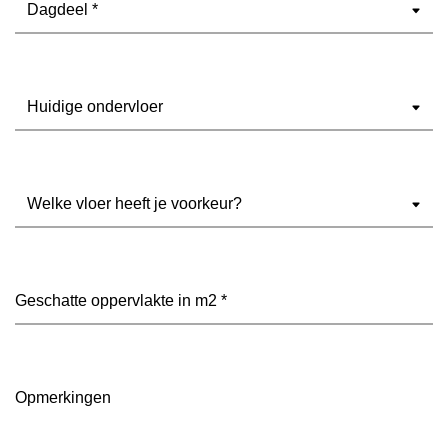
Ondervloer
(Vereist)
Welke
vloer
heeft
je
voorkeur?
Geschatte
(Vereist)
oppervlakte
in
m2
(Vereist)
Opmerkingen