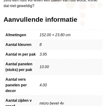
zelfs een huis vol leven een baken van rust wordt. Klinkt
dat niet geweldig?
Aanvullende informatie
Afmetingen
152.00 × 23.80 cm
Aantal kleuren
8
Aantal m per pak
3.95
Aantal panelen
10.00
(stuks) per pak
Aantal vers
panelen per
4.00
decor
Aantal zijden v
micro bevel 4v