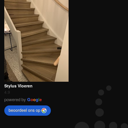
Stylus Vloeren
4.9
powered by
G
o
o
g
l
e
beoordeel ons op