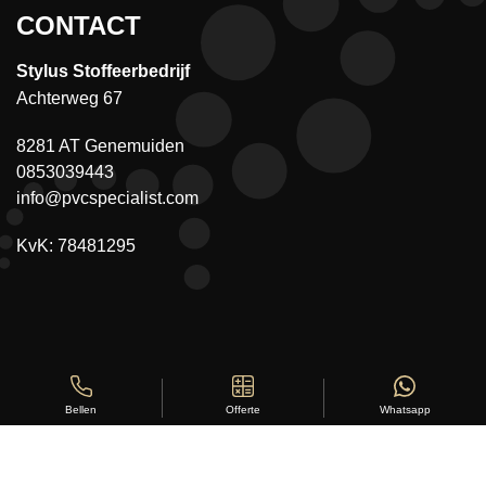
CONTACT
Stylus Stoffeerbedrijf
Achterweg 67
8281 AT Genemuiden
0853039443
info@pvcspecialist.com
KvK: 78481295
Offerte
Whatsapp
Bellen
Copyright ©
Stylus Vloeren
2026