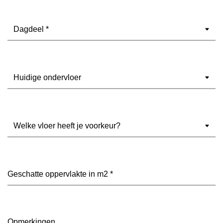
Dagdeel
(Vereist)
Ondervloer
(Vereist)
Welke
vloer
heeft
je
voorkeur?
Geschatte
(Vereist)
oppervlakte
in
m2
(Vereist)
Opmerkingen