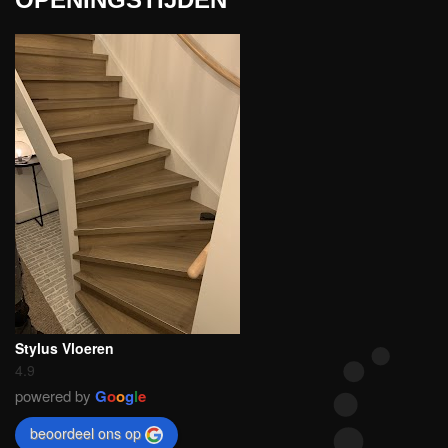
Stylus Vloeren
4.9
powered by
G
o
o
g
l
e
beoordeel ons op