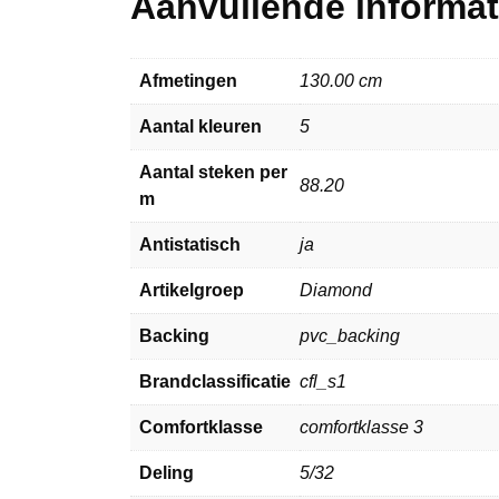
Aanvullende informat
Afmetingen
130.00 cm
Aantal kleuren
5
Aantal steken per
88.20
m
Antistatisch
ja
Artikelgroep
Diamond
Backing
pvc_backing
Brandclassificatie
cfl_s1
Comfortklasse
comfortklasse 3
Deling
5/32