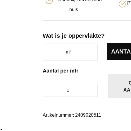
P
huis
Wat is je oppervlakte?
AANTA
Aantal per mtr
Diamond
AA
antraciet
0205
aantal
Artikelnummer:
2409020511