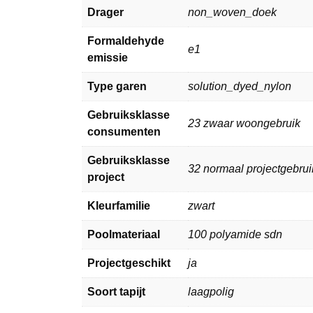
Drager
non_woven_doek
Formaldehyde
e1
emissie
Type garen
solution_dyed_nylon
Gebruiksklasse
23 zwaar woongebruik
consumenten
Gebruiksklasse
32 normaal projectgebrui
project
Kleurfamilie
zwart
Poolmateriaal
100 polyamide sdn
Projectgeschikt
ja
Soort tapijt
laagpolig