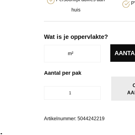
P
huis
Wat is je oppervlakte?
AANTA
Aantal per pak
Ingelstad
AA
eiken
natuur
aantal
Artikelnummer:
5044242219