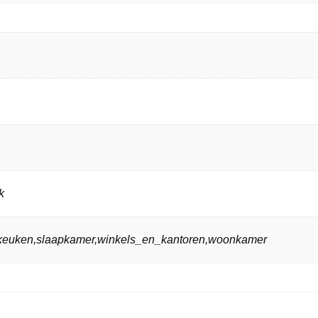
k
n,keuken,slaapkamer,winkels_en_kantoren,woonkamer