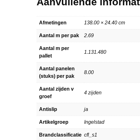
Aanvullende informat
Afmetingen
138.00 × 24.40 cm
Aantal m per pak
2.69
Aantal m per
1.131.480
pallet
Aantal panelen
8.00
(stuks) per pak
Aantal zijden v
4 zijden
groef
Antislip
ja
Artikelgroep
Ingelstad
Brandclassificatie
cfl_s1