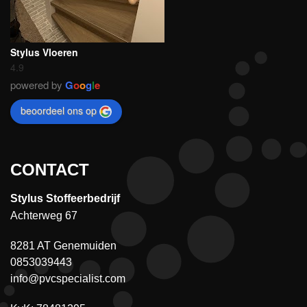
Stylus Vloeren
4.9
powered by
G
o
o
g
l
e
beoordeel ons op
CONTACT
Stylus Stoffeerbedrijf
Achterweg 67
8281 AT Genemuiden
0853039443
info@pvcspecialist.com