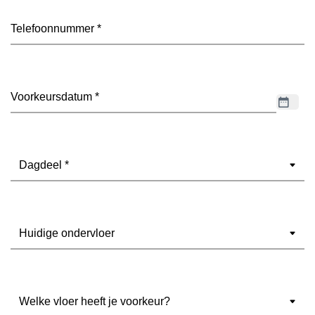
Telefoon
(Vereist)
Datum
(Vereist)
Dagdeel
(Vereist)
Ondervloer
(Vereist)
Welke
vloer