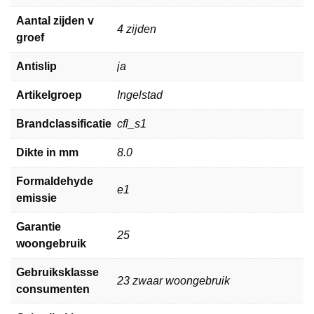
Aantal zijden v
4 zijden
groef
Antislip
ja
Artikelgroep
Ingelstad
Brandclassificatie
cfl_s1
Dikte in mm
8.0
Formaldehyde
e1
emissie
Garantie
25
woongebruik
Gebruiksklasse
23 zwaar woongebruik
consumenten