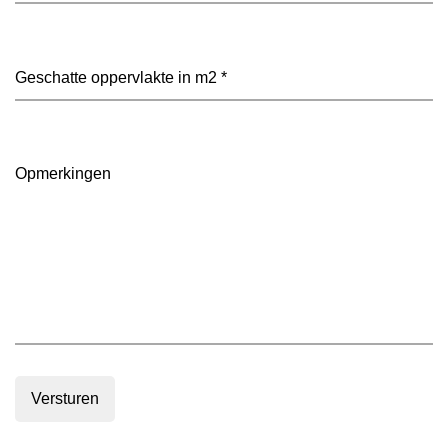
heeft
je
voorkeur?
Geschatte
(Vereist)
oppervlakte
in
m2
(Vereist)
Opmerkingen
Versturen