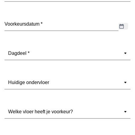
Datum
(Vereist)
Dagdeel
(Vereist)
Ondervloer
(Vereist)
Welke
vloer
heeft
je