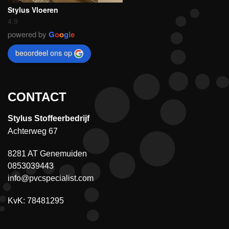
Stylus Vloeren
4.9
powered by
G
o
o
g
l
e
beoordeel ons op
CONTACT
Stylus Stoffeerbedrijf
Achterweg 67
8281 AT Genemuiden
0853039443
info@pvcspecialist.com
KvK: 78481295