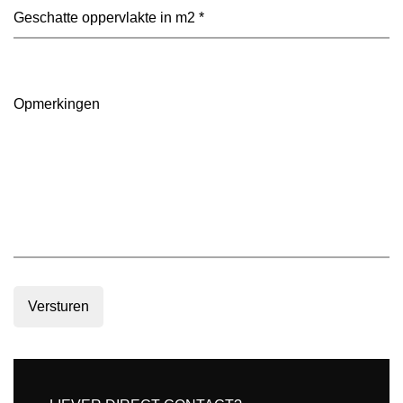
voorkeur?
Geschatte
(Vereist)
oppervlakte
in
m2
(Vereist)
Opmerkingen
Versturen