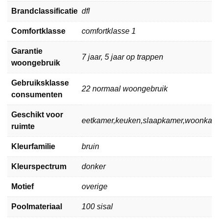
Brandclassificatie
dfl
Comfortklasse
comfortklasse 1
Garantie
7 jaar, 5 jaar op trappen
woongebruik
Gebruiksklasse
22 normaal woongebruik
consumenten
Geschikt voor
eetkamer,keuken,slaapkamer,woonkam
ruimte
Kleurfamilie
bruin
Kleurspectrum
donker
Motief
overige
Poolmateriaal
100 sisal