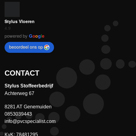
Stylus Vloeren
4.9
powered by
G
o
o
g
l
e
beoordeel ons op
CONTACT
Stylus Stoffeerbedrijf
Achterweg 67
8281 AT Genemuiden
0853039443
info@pvcspecialist.com
KvK: 78481295