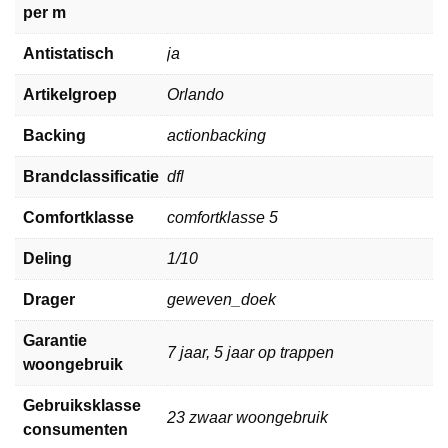
per m
Antistatisch
ja
Artikelgroep
Orlando
Backing
actionbacking
Brandclassificatie
dfl
Comfortklasse
comfortklasse 5
Deling
1/10
Drager
geweven_doek
Garantie
7 jaar, 5 jaar op trappen
woongebruik
Gebruiksklasse
23 zwaar woongebruik
consumenten