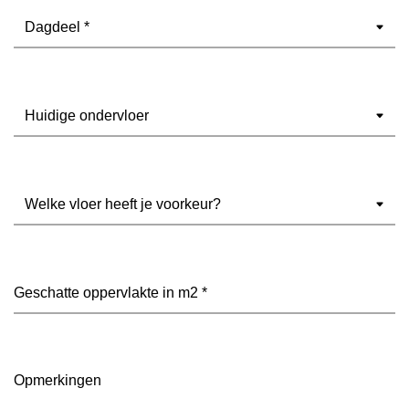
Dagdeel
(Vereist)
Ondervloer
(Vereist)
Welke
vloer
heeft
je
voorkeur?
Geschatte
(Vereist)
oppervlakte
in
m2
(Vereist)
Opmerkingen