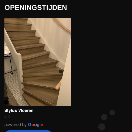
OPENINGSTIJDEN
Stylus Vloeren
4.9
powered by
G
o
o
g
l
e