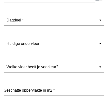
Dagdeel
(Vereist)
Ondervloer
(Vereist)
Welke
vloer
heeft
je
voorkeur?
Geschatte
(Vereist)
oppervlakte
in
m2
(Vereist)