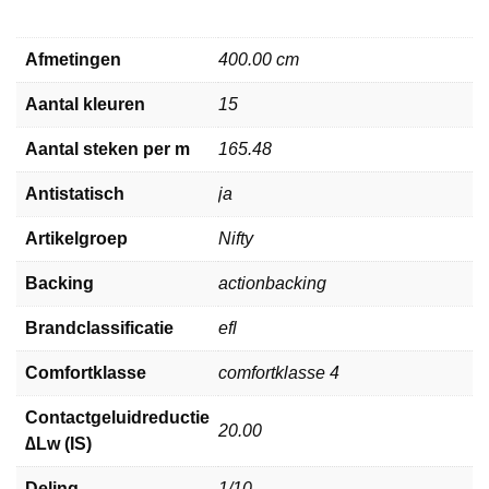
Afmetingen
400.00 cm
Aantal kleuren
15
Aantal steken per m
165.48
Antistatisch
ja
Artikelgroep
Nifty
Backing
actionbacking
Brandclassificatie
efl
Comfortklasse
comfortklasse 4
Contactgeluidreductie
20.00
∆Lw (IS)
Deling
1/10