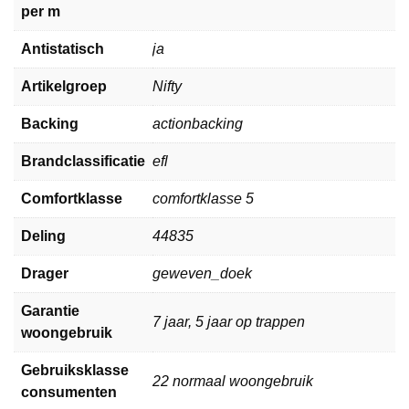
per m
Antistatisch
ja
Artikelgroep
Nifty
Backing
actionbacking
Brandclassificatie
efl
Comfortklasse
comfortklasse 5
Deling
44835
Drager
geweven_doek
Garantie
7 jaar, 5 jaar op trappen
woongebruik
Gebruiksklasse
22 normaal woongebruik
consumenten