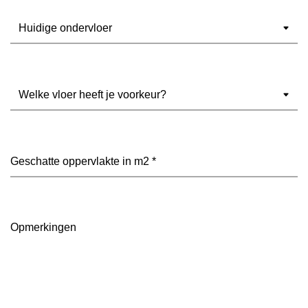
Ondervloer
(Vereist)
Welke
vloer
heeft
je
voorkeur?
Geschatte
(Vereist)
oppervlakte
in
m2
(Vereist)
Opmerkingen