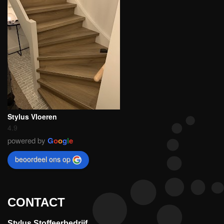
Stylus Vloeren
4.9
powered by
G
o
o
g
l
e
beoordeel ons op
CONTACT
Stylus Stoffeerbedrijf