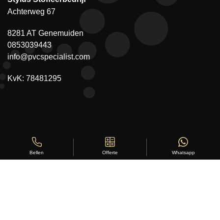
Achterweg 67
8281 AT Genemuiden
0853039443
info@pvcspecialist.com
KvK: 78481295
Offerte
Whatsapp
Bellen
Copyright ©
Stylus Vloeren
2026
Sitemap
|
Privacy Statement
|
Voorwaarden
|
Beoordeling
door