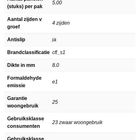
5.00
(stuks) per pak
Aantal zijden v
4 zijden
groef
Antislip
ja
Brandclassificatie
cfl_s1
Dikte in mm
8.0
Formaldehyde
e1
emissie
Garantie
25
woongebruik
Gebruiksklasse
23 zwaar woongebruik
consumenten
Gebruiksklasse