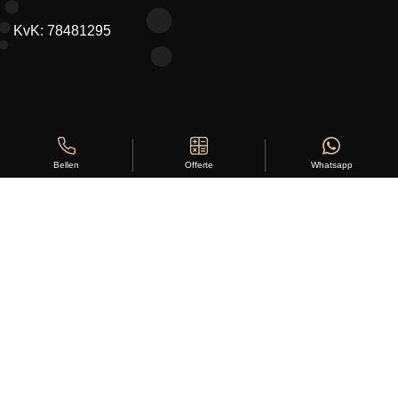
KvK: 78481295
Offerte
Whatsapp
Bellen
Copyright ©
Stylus Vloeren
2026
Sitemap
|
Privacy Statement
|
Voorwaarden
|
Beoordeling
door
klanten:
5
/
5
|
168
beoordelingen