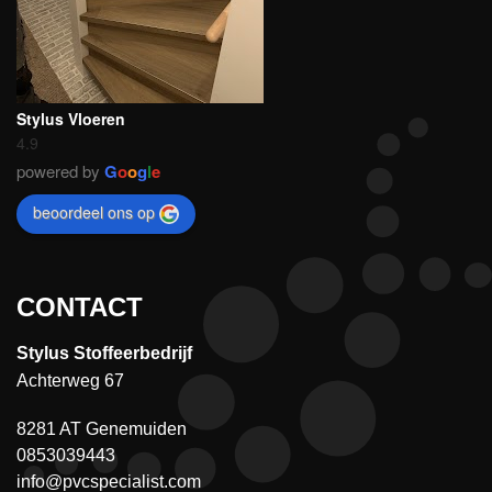
Stylus Vloeren
4.9
powered by
G
o
o
g
l
e
beoordeel ons op
CONTACT
Stylus Stoffeerbedrijf
Achterweg 67
8281 AT Genemuiden
0853039443
info@pvcspecialist.com