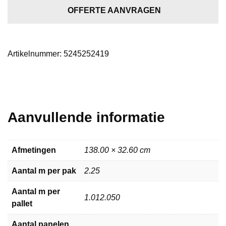
eiken
OFFERTE AANVRAGEN
aantal
Artikelnummer:
5245252419
Aanvullende informatie
Afmetingen
138.00 × 32.60 cm
Aantal m per pak
2.25
Aantal m per
1.012.050
pallet
Aantal panelen