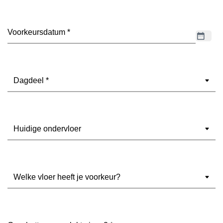
Datum
(Vereist)
Dagdeel
(Vereist)
Ondervloer
(Vereist)
Welke
vloer
heeft
je
voorkeur?
Geschatte