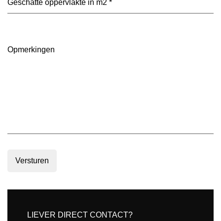
(Vereist)
oppervlakte
in
m2
(Vereist)
Opmerkingen
Versturen
LIEVER DIRECT CONTACT?