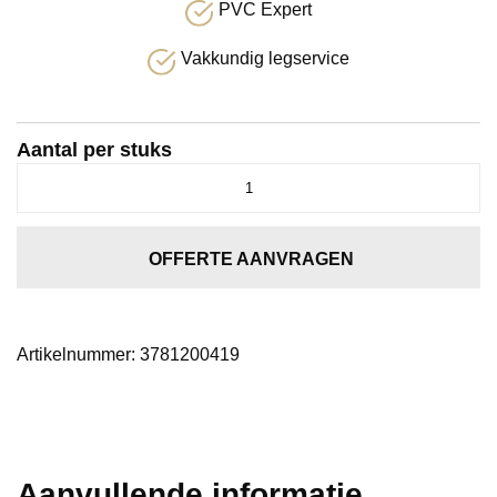
PVC Expert
Vakkundig legservice
Aantal per stuks
Nature
cord
ecru
mele
OFFERTE AANVRAGEN
aantal
Artikelnummer:
3781200419
Aanvullende informatie