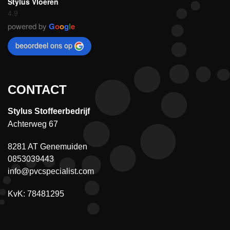
Stylus Vloeren
4.9
powered by
G
o
o
g
l
e
beoordeel ons op
CONTACT
Stylus Stoffeerbedrijf
Achterweg 67
8281 AT Genemuiden
0853039443
info@pvcspecialist.com
KvK: 78481295