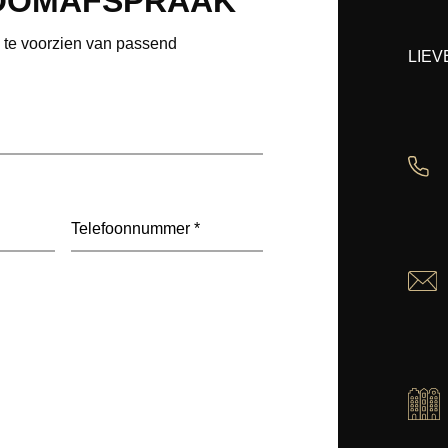
OOMAFSPRAAK
e te voorzien van passend
LIEV
Telefoon
(Vereist)
deel
(Vereist)