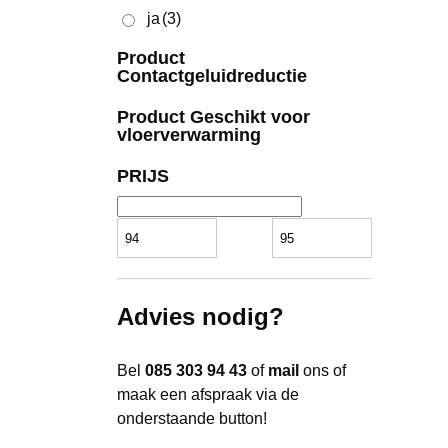
ja
(3)
ja
(3)
Product Contactgeluidreductie
Product
Contactgeluidreductie
Product Geschikt voor vloerverwarm
Product Geschikt voor
vloerverwarming
PRIJS
PRIJS
Advies nodig?
Bel
085 303 94 43
of
mail
ons of
maak een afspraak via de
onderstaande button!