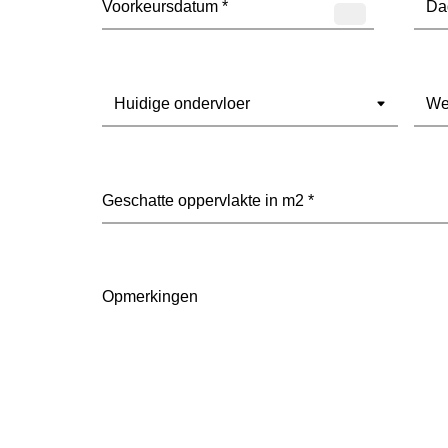
Ondervloer
(Vereist)
Wel
vloe
heef
je
voor
Geschatte
(Vere
oppervlakte
in
m2
(Vereist)
Opmerkingen