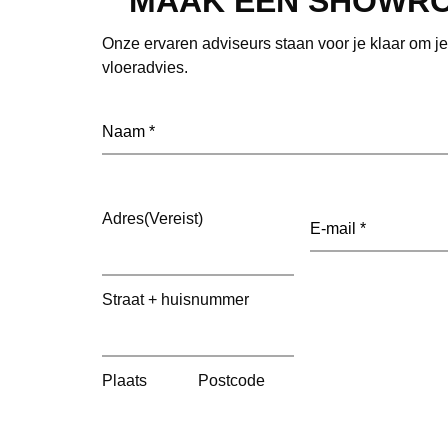
MAAK EEN SHOWR
Onze ervaren adviseurs staan voor je klaar om j
vloeradvies.
Naam
(Vereist)
E-
Adres
(Vereist)
mailadres
(Vereist)
Straat + huisnummer
Plaats
Postcode
Datum
(Vereist)
Dag