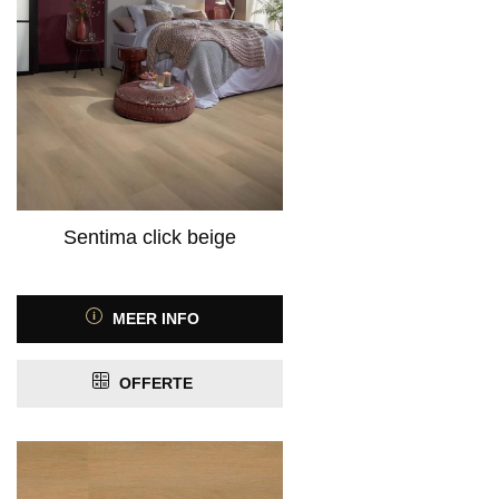
Product Kleurspectrum
Product Motief
Sentima click beige
MEER INFO
Product Antislip
ja
(4)
OFFERTE
Product Antistatisch
Product Contactgeluidreductie