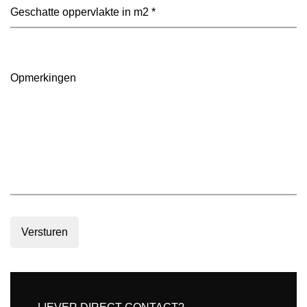
voorkeur?
Geschatte
(Vereist)
oppervlakte
in
m2
(Vereist)
Opmerkingen
Versturen