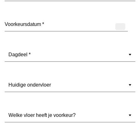
Datum
(Vereist)
Dagdeel
(Vereist)
Ondervloer
(Vereist)
Welke
vloer
heeft
je