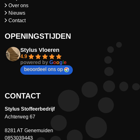
Over ons
Nieuws
Contact
OPENINGSTIJDEN
Stylus Vloeren
4.9
powered by
G
o
o
g
l
e
beoordeel ons op
CONTACT
Stylus Stoffeerbedrijf
Achterweg 67
8281 AT Genemuiden
0853039443