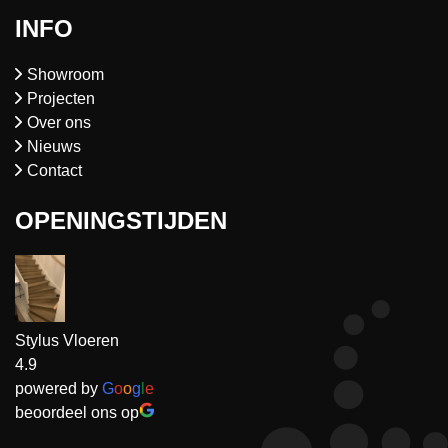
INFO
Showroom
Projecten
Over ons
Nieuws
Contact
OPENINGSTIJDEN
Stylus Vloeren
4.9
powered by
G
o
o
g
l
e
beoordeel ons op